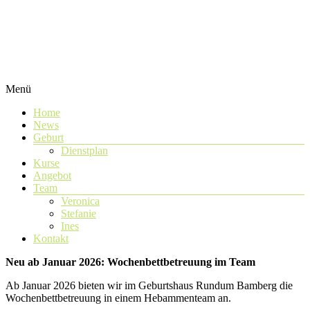
Zum
Inhalt
wechseln
Rundum
Menü
Rundum
Bamberg
Bamberg
Home
News
Geburt
Dienstplan
Kurse
Angebot
Team
Veronica
Stefanie
Ines
Kontakt
Neu ab Januar 2026: Wochenbettbetreuung im Team
Ab Januar 2026 bieten wir im Geburtshaus Rundum Bamberg die
Wochenbettbetreuung in einem Hebammenteam an.